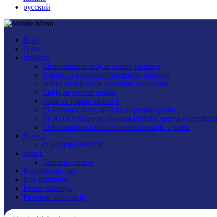
русский
Dom
O nas
Izdelkov
Elektrostatični stroj za prašno lakiranje
Kabina za elektrostatično prašno lakiranje
Pečica za strjevanje s prašnim premazom
Linija za premaz praška
Obrat za prašno lakiranje
Elektrostatična emajl linija za premaz prahu
PENTOO Blagovna znamka Prašek Oprema za prema
Elektrostatična kabina za premaz emajla v prahu
Novice
O podjetju JOBON
znanje
Tehnično znanje
Kontaktirajte nas
Nov distributer
Prenos kataloga
Povratne informacije