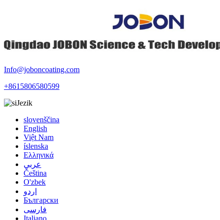
Info@joboncoating.com
+8615806580599
Jezik
slovenščina
English
Việt Nam
íslenska
Ελληνικά
عربي
Čeština
O'zbek
اردو
Български
فارسی
Italiano